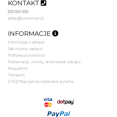
KONTAKT
533-501-533
sklep@luxwoman.pl
INFORMACJE
Informacje o sklepie
Jak można zapłacić
Polityka prywatnosci
Reklamacje, zwroty, anulowanie zakupu
Regulamin
Transport
(FAQ) Najczęściej zadawane pytania