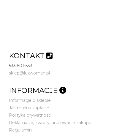
KONTAKT
533-501-533
sklep@luxwoman.pl
INFORMACJE
Informacje o sklepie
Jak można zapłacić
Polityka prywatnosci
Reklamacje, zwroty, anulowanie zakupu
Regulamin