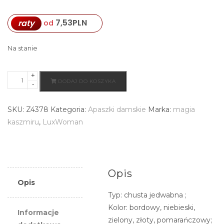
7,53
PLN
raty
od
Na stanie
+
ilość
DODAJ DO KOSZYKA
-
Bordowa
chusta
SKU:
Z4378
Kategoria:
Apaszki damskie
Marka:
magia
jedwabna
kaszmiru
,
LuxWoman
ze
wzorem
orientalnym
Opis
Opis
Typ: chusta jedwabna ;
Kolor: bordowy, niebieski,
Informacje
zielony, złoty, pomarańczowy;