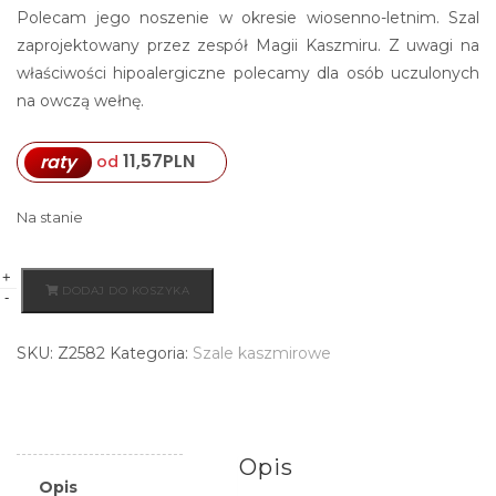
Polecam jego noszenie w okresie wiosenno-letnim. Szal
zaprojektowany przez zespół Magii Kaszmiru. Z uwagi na
właściwości hipoalergiczne polecamy dla osób uczulonych
na owczą wełnę.
11,57
PLN
raty
od
Na stanie
+
ilość
DODAJ DO KOSZYKA
-
Szal
kaszmirowy
SKU:
Z2582
Kategoria:
Szale kaszmirowe
w
kolorze
różowym
Opis
Opis