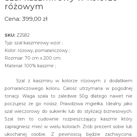
różowym
Cena:
399,00
zł
SKU:
Z2582
Typ: szal kaszmirowy wzor ;
Kolor: różowy, pomarańczowy ;
Rozmiar: 70 cm x 200 cm;
Materiał: 100% kaszmir ;
Szal z kaszmiru w kolorze różowym z dodatkiem
pomarańczowego koloru. Całość utrzymana w pogodnej
tonacji. Waga szala to zaledwie 50g dlatego nawet nie
poczujesz że go nosisz. Prawdziwa mgiełka. Idealny jako
szal wieczorowy do sukienki lub do stylizacji biznesowych.
Szal ten to cudownie rozpieszczający kaszmir który
zapragniesz mieć w wielu kolorach. Zrób prezent sobie lub
ukochanej osobie. Z pewnością będzie zachwycona.