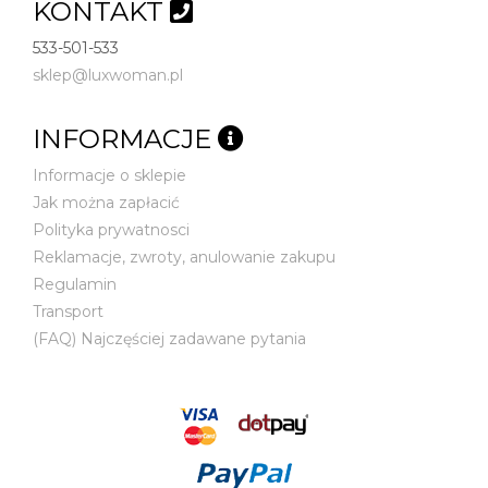
KONTAKT
533-501-533
sklep@luxwoman.pl
INFORMACJE
Informacje o sklepie
Jak można zapłacić
Polityka prywatnosci
Reklamacje, zwroty, anulowanie zakupu
Regulamin
Transport
(FAQ) Najczęściej zadawane pytania