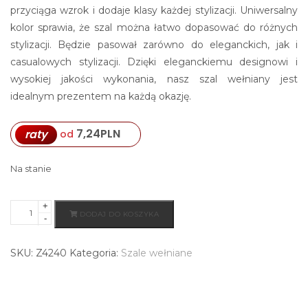
przyciąga wzrok i dodaje klasy każdej stylizacji. Uniwersalny
kolor sprawia, że szal można łatwo dopasować do różnych
stylizacji. Będzie pasował zarówno do eleganckich, jak i
casualowych stylizacji. Dzięki eleganckiemu designowi i
wysokiej jakości wykonania, nasz szal wełniany jest
idealnym prezentem na każdą okazję.
7,24
PLN
raty
od
Na stanie
+
ilość
DODAJ DO KOSZYKA
-
Wełniany
szal
SKU:
Z4240
Kategoria:
Szale wełniane
damski
grafitowy
wzór