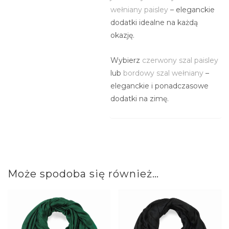
wełniany paisley
– eleganckie
dodatki idealne na każdą
okazję.
Wybierz
czerwony szal paisley
lub
bordowy szal wełniany
–
eleganckie i ponadczasowe
dodatki na zimę.
Może spodoba się również…