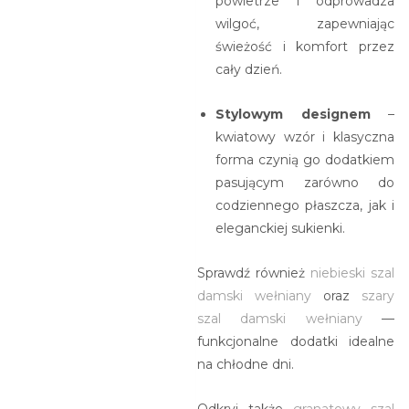
powietrze i odprowadza
wilgoć, zapewniając
świeżość i komfort przez
cały dzień.
Stylowym designem
–
kwiatowy wzór i klasyczna
forma czynią go dodatkiem
pasującym zarówno do
codziennego płaszcza, jak i
eleganckiej sukienki.
Sprawdź również
niebieski szal
damski wełniany
oraz
szary
szal damski wełniany
—
funkcjonalne dodatki idealne
na chłodne dni.