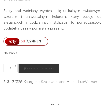
Szary szal wełniany wyróżnia się unikalnym kwiatowym
wzorem i uniwersalnym kolorem, który pasuje do
eleganckich i codziennych stylizacji. To ponadczasowy
dodatek i idealny pomysł na prezent.
7,24
PLN
raty
od
Na stanie
+
ilość
DODAJ DO KOSZYKA
-
Wełniany
szal
SKU:
Z4328
Kategoria:
Szale wełniane
Marka:
LuxWoman
damski
niebieski
ciepły
i