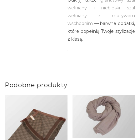
Odkryj także
granatowy szal
wełniany
i
niebieski szal
wełniany z motywem
wschodnim
— barwne dodatki,
które dopełnią Twoje stylizacje
z klasą.
Podobne produkty