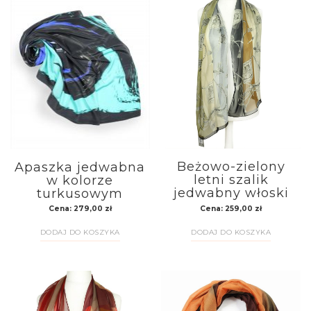
Beżowo-zielony
Apaszka jedwabna
letni szalik
w kolorze
jedwabny włoski
turkusowym
Cena:
259,00
zł
Cena:
279,00
zł
DODAJ DO KOSZYKA
DODAJ DO KOSZYKA