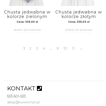
Chusta jedwabna w
Chusta jedwabna w
kolorze zielonym
kolorze złotym
Cena:
339,00
zł
Cena:
339,00
zł
DODAJ DO KOSZYKA
DODAJ DO KOSZYKA
1
2
3
4
…
9
10
11
→
KONTAKT
533-501-533
sklep@luxwoman.pl