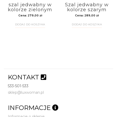
szal jedwabny w
Szal jedwabny w
kolorze zielonym
kolorze szarym
Cena:
279,00
zł
Cena:
289,00
zł
DODAJ DO KOSZYKA
DODAJ DO KOSZYKA
KONTAKT
533-501-533
sklep@luxwoman.pl
INFORMACJE
Informacje o sklepie