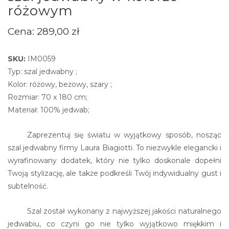
różowym
Cena:
289,00
zł
SKU:
IM0059
Typ: szal jedwabny ;
Kolor: różowy, beżowy, szary ;
Rozmiar: 70 x 180 cm;
Materiał: 100% jedwab;
Zaprezentuj się światu w wyjątkowy sposób, nosząc
szal jedwabny firmy Laura Biagiotti. To niezwykle elegancki i
wyrafinowany dodatek, który nie tylko doskonale dopełni
Twoją stylizację, ale także podkreśli Twój indywidualny gust i
subtelność.
Szal został wykonany z najwyższej jakości naturalnego
jedwabiu, co czyni go nie tylko wyjątkowo miękkim i