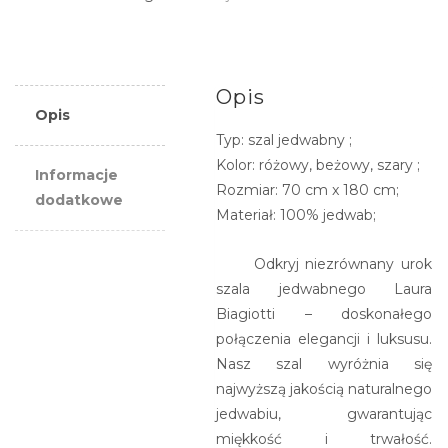
w
kolorze
różowym
Opis
Opis
Typ: szal jedwabny ;
Kolor: różowy, beżowy, szary ;
Informacje
Rozmiar: 70 cm x 180 cm;
dodatkowe
Materiał: 100% jedwab;
Odkryj niezrównany urok
szala jedwabnego Laura
Biagiotti – doskonałego
połączenia elegancji i luksusu.
Nasz szal wyróżnia się
najwyższą jakością naturalnego
jedwabiu, gwarantując
miękkość i trwałość.