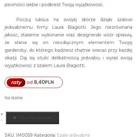
pewności siebie i podkreśli Twoją wyjątkowość.
Poczuj luksus na swojej skórze dzięki szalowi
jedwabnemu firmy Laura Biagiotti. Jego niezrównana
jakość, staranne wykonanie oraz designerski wzór sprawią,
że stanie się on nieodłącznym elementem Twojej
garderoby, do którego będziesz chętnie wracać przy każdej
okazji. Daj się otulić delikatnością jedwabiu i wyraź swoją
wyjątkowość z szalem Laura Biagiotti.
8,40
PLN
raty
od
Na stanie
+
ilość
DODAJ DO KOSZYKA
-
szal
jedwabny
SKU:
IM0059
Kategoria:
Szale jedwabne